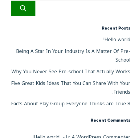
ال
Recent Posts
Hello world!
Being A Star In Your Industry Is A Matter Of Pre-
School
Why You Never See Pre-school That Actually Works
Five Great Kids Ideas That You Can Share With Your
Friends.
8 Facts About Play Group Everyone Thinks are True
Recent Comments
A WordPress Commenter
على
Hello world!